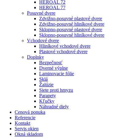
HEROAL 72
HEROAL 77
Posuvné dvere
Zdvižno-posuvné plastové dvere
Zdvižno-posuvné hliníkové dvere
Sklopno-posuvné plastové dvere
Sklopno-posuvné hliníkové dvere
Vchodové dvere
Hliníkové vchodové dvere
Plastové vchodové dvere
Doplnky
Bezpečnosť
Dverné výplne
Laminovacie fólie
Sklá
Žalúzie
Siete proti hmyzu
Parapety
Kľučky
Náhradné diely
Cenová ponuka
Referencie
Kontakt
Servis okien
Okná skladom