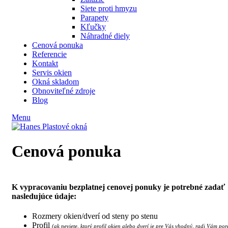
Siete proti hmyzu
Parapety
Kľučky
Náhradné diely
Cenová ponuka
Referencie
Kontakt
Servis okien
Okná skladom
Obnoviteľné zdroje
Blog
Menu
Cenová ponuka
K vypracovaniu bezplatnej cenovej ponuky je potrebné zadať
nasledujúce údaje:
Rozmery okien/dverí od steny po stenu
Profil
(ak neviete, ktorý profil okien alebo dverí je pre Vás vhodný, radi Vám po