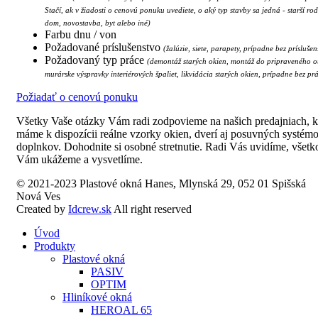
Stačí, ak v žiadosti o cenovú ponuku uvediete, o aký typ stavby sa jedná - starší ro
dom, novostavba, byt alebo iné)
Farbu dnu / von
Požadované príslušenstvo
(žalúzie, siete, parapety, prípadne bez príslušen
Požadovaný typ práce
(demontáž starých okien, montáž do pripraveného o
murárske výspravky interiérových špaliet, likvidácia starých okien, prípadne bez pr
Požiadať o cenovú ponuku
Všetky Vaše otázky Vám radi zodpovieme na našich predajniach, 
máme k dispozícii reálne vzorky okien, dverí aj posuvných systém
doplnkov. Dohodnite si osobné stretnutie. Radi Vás uvidíme, všetk
Vám ukážeme a vysvetlíme.
© 2021-2023 Plastové okná Hanes, Mlynská 29, 052 01 Spišská
Nová Ves
Created by
Idcrew.sk
All right reserved
Úvod
Produkty
Plastové okná
PASIV
OPTIM
Hliníkové okná
HEROAL 65