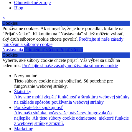
Obnoviteľné zdroje
Blog
×
Cookies
Používame cookies. Ak si myslíte, že je to v poriadku, kliknite na
"Prijať všetko". Kliknutím na "Nastavenia" si tiež môžete vybrať,
aký druh súborov cookie chcete povoliť.
Prečítajte si naše zásady
používania súborov cookie
Nastavenia
Odmietnuť všetko
Prijať všetko
Cookies
Vyberte, aké súbory cookie chcete prijať. Váš výber sa uloží na
jeden rok.
Prečítajte si naše zásady používania súborov cookie
Nevyhnutné
Tieto súbory cookie nie sú voliteľné. Sú potrebné pre
fungovanie webovej stránky.
Štatistiky
Aby sme mohli zlepšiť funkčnosť a štruktúru webovej stránky
na základe spôsobu používania webovej stránky.
Používateľská spokojnosť
Aby naša stránka počas vašej návštevy fungovala čo
najlepšie. Ak tieto súbory cookie odmietnete, niektoré funkcie
z webovej stránky zmiznú.
Marketing