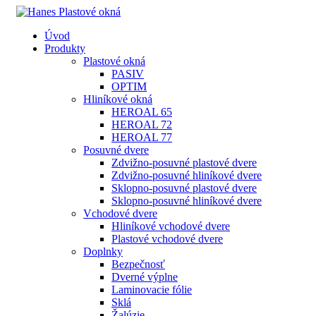
Úvod
Produkty
Plastové okná
PASIV
OPTIM
Hliníkové okná
HEROAL 65
HEROAL 72
HEROAL 77
Posuvné dvere
Zdvižno-posuvné plastové dvere
Zdvižno-posuvné hliníkové dvere
Sklopno-posuvné plastové dvere
Sklopno-posuvné hliníkové dvere
Vchodové dvere
Hliníkové vchodové dvere
Plastové vchodové dvere
Doplnky
Bezpečnosť
Dverné výplne
Laminovacie fólie
Sklá
Žalúzie